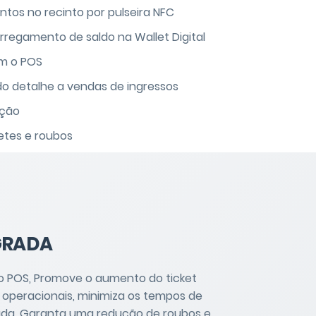
ntos no recinto por pulseira NFC
regamento de saldo na Wallet Digital
om o POS
do detalhe a vendas de ingressos
ação
etes e roubos
GRADA
a o POS, Promove o aumento do ticket
s operacionais, minimiza os tempos de
ada. Garanta uma redução de roubos e