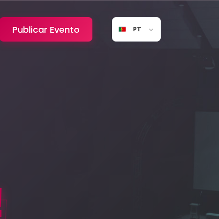
Publicar Evento
PT
!
!